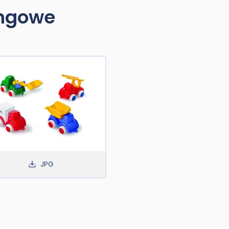
ingowe
JPG