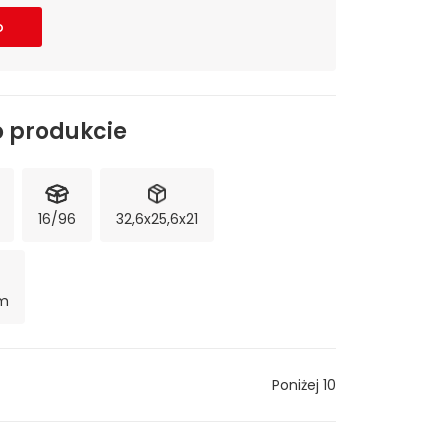
o
o produkcie
16/96
32,6x25,6x21
am
Poniżej 10