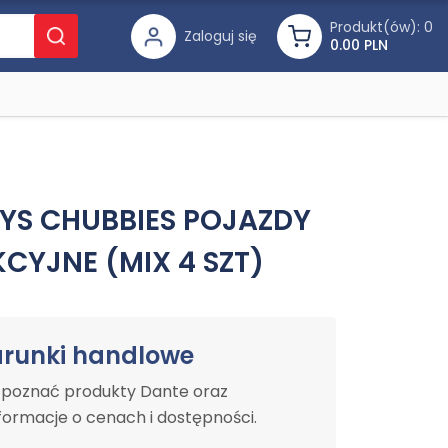
Produkt(ów):
0
Zaloguj się
0.00 PLN
OYS CHUBBIES POJAZDY
CYJNE (MIX 4 SZT)
arunki handlowe
y poznać produkty Dante oraz
ormacje o cenach i dostępności.