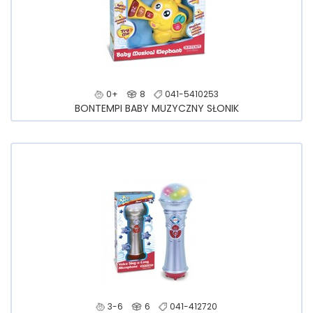
0+
8
041-5410253
BONTEMPI BABY MUZYCZNY SŁONIK
3-6
6
041-412720