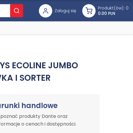
Produkt(ów):
0
Zaloguj się
0.00 PLN
OYS ECOLINE JUMBO
KA I SORTER
arunki handlowe
y poznać produkty Dante oraz
ormacje o cenach i dostępności.