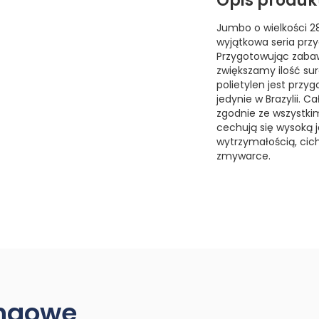
Opis produk
Jumbo o wielkości 28
wyjątkowa seria prz
Przygotowując zabaw
zwiększamy ilość su
polietylen jest przy
jedynie w Brazylii. 
zgodnie ze wszystki
cechują się wysoką 
wytrzymałością, cic
zmywarce.
ingowe