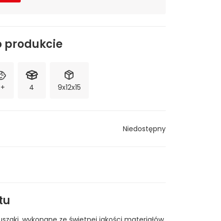
o produkcie
0+
4
9x12x15
Niedostępny
tu
luszaki, wykonane ze świetnej jakości materiałów