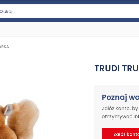
ÓRKA
TRUDI TR
Poznaj w
Załóż konto, b
otrzymywać inf
Załóż kont