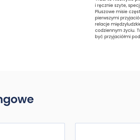
i ręcznie szyte, spe
Pluszowe misie częs
pierwszymi przyjaci
relacje międzyludzk
codziennym życiu. T
być przyjaciółmi po
ingowe