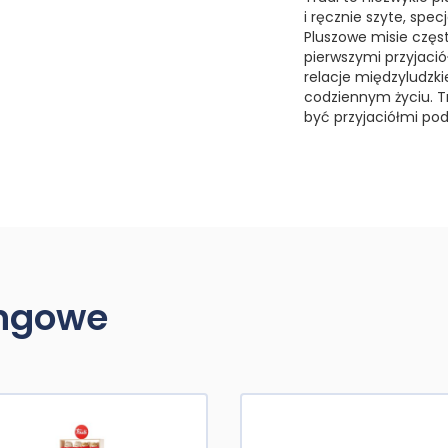
i ręcznie szyte, spe
Pluszowe misie częs
pierwszymi przyjaci
relacje międzyludzk
codziennym życiu. T
być przyjaciółmi po
ingowe