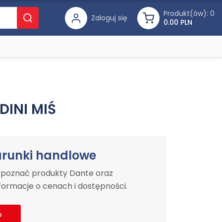
Produkt(ów):
0
Zaloguj się
0.00 PLN
DINI MIŚ
arunki handlowe
y poznać produkty Dante oraz
ormacje o cenach i dostępności.
o