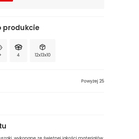
o produkcie
+
4
12x13x10
Powyżej 25
tu
luszaki, wykonane ze świetnej jakości materiałów