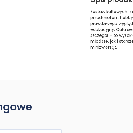
Opis produk
Zestaw kultowych min
przedmiotem hobby k
prawdziwego wyglądu
edukacyjny. Cała se
szczegół – to wysokie
młodsze, jak i stars
minizwierząt.
ingowe