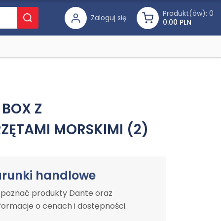
Produkt(ów):
0
Zaloguj się
0.00 PLN
 BOX Z
ZĘTAMI MORSKIMI (2)
arunki handlowe
y poznać produkty Dante oraz
ormacje o cenach i dostępności.