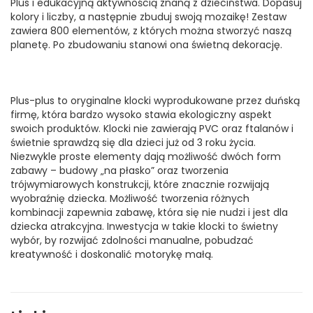
Plus i edukacyjną aktywnością znaną z dzieciństwa. Dopasuj
kolory i liczby, a następnie zbuduj swoją mozaikę! Zestaw
zawiera 800 elementów, z których można stworzyć naszą
planetę. Po zbudowaniu stanowi ona świetną dekorację.
Plus-plus to oryginalne klocki wyprodukowane przez duńską
firmę, która bardzo wysoko stawia ekologiczny aspekt
swoich produktów. Klocki nie zawierają PVC oraz ftalanów i
świetnie sprawdzą się dla dzieci już od 3 roku życia.
Niezwykle proste elementy dają możliwość dwóch form
zabawy – budowy „na płasko” oraz tworzenia
trójwymiarowych konstrukcji, które znacznie rozwijają
wyobraźnię dziecka. Możliwość tworzenia różnych
kombinacji zapewnia zabawę, która się nie nudzi i jest dla
dziecka atrakcyjna. Inwestycja w takie klocki to świetny
wybór, by rozwijać zdolności manualne, pobudzać
kreatywność i doskonalić motorykę małą.