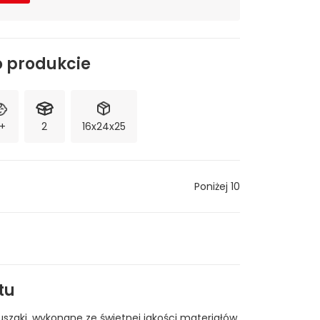
o produkcie
+
2
16x24x25
Poniżej 10
tu
luszaki, wykonane ze świetnej jakości materiałów