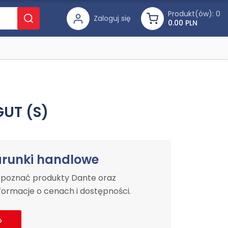
Produkt(ów):
0
Zaloguj się
0.00 PLN
UT (S)
arunki handlowe
y poznać produkty Dante oraz
ormacje o cenach i dostępności.
o