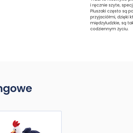
i ręcznie szyte, spe
Pluszaki często są p
przyjaciółmi, dzięki
międzyludzkie, są t
codziennym życiu.
ingowe