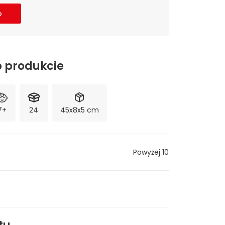
o
o produkcie
7+
24
45x8x5 cm
Powyżej 10