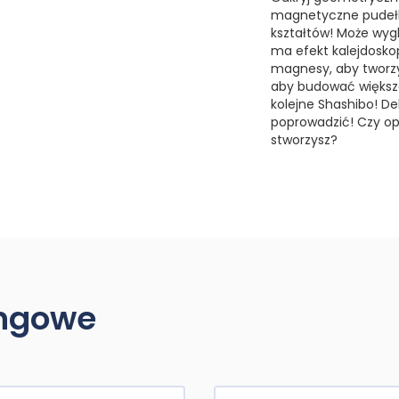
magnetyczne pudełk
kształtów! Może wygl
ma efekt kalejdoskop
magnesy, aby tworzyć
aby budować większe 
kolejne Shashibo! D
poprowadzić! Czy op
stworzysz?
ingowe