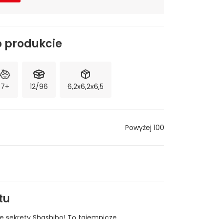
o produkcie
7+
12/96
6,2x6,2x6,5
Powyżej 100
tu
 sekrety Shashibo! To tajemnicze