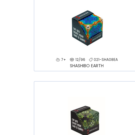
7+
12/96
021-SHA08EA
SHASHIBO EARTH