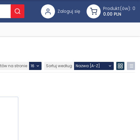
Produkt(ów):
0
Zaloguj się
0.00 PLN
któw na stronie
Sortuj według