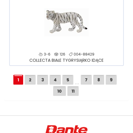
3-6
126
004-88429
COLLECTA BIAŁE TYGRYSIĄRKO IDĄCE
…
1
2
3
4
5
7
8
9
10
11