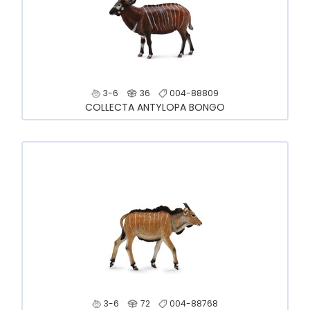
3-6
36
004-88809
COLLECTA ANTYLOPA BONGO
3-6
72
004-88768