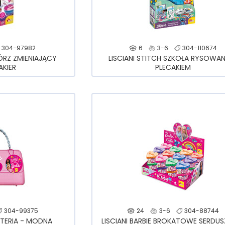
304-97982
6
3-6
304-110674
WÓRZ ZMIENIAJĄCY
LISCIANI STITCH SZKOŁA RYSOWAN
AKIER
PLECAKIEM
304-99375
24
3-6
304-88744
ŻUTERIA - MODNA
LISCIANI BARBIE BROKATOWE SERDU