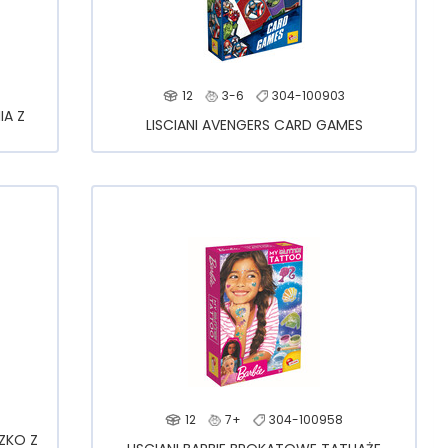
12
3-6
304-100903
IA Z
LISCIANI AVENGERS CARD GAMES
12
7+
304-100958
SZKO Z