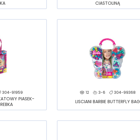
KA
CIASTOLINĄ
304-91959
12
3-6
304-99368
OKATOWY PIASEK-
LISCIANI BARBIE BUTTERFLY BAG
OREBKA