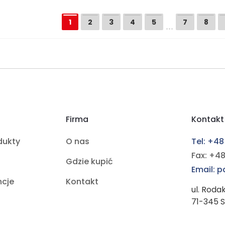
…
1
2
3
4
5
7
8
Firma
Kontakt
dukty
O nas
Tel: +48
Fax: +48
Gdzie kupić
Email: 
ncje
Kontakt
ul. Roda
71-345 