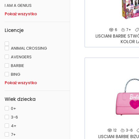
I AM A GENIUS
Pokaż wszystko
Licencje
6
7+
LISCIANI BARBIE ST
KOLOR L
ANIMAL CROSSING
AVENGERS
BARBIE
BING
Pokaż wszystko
Wiek dziecka
0+
3-6
4+
12
3-6
7+
LISCIANI BARBIE BI