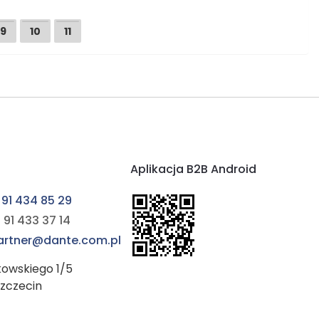
9
10
11
Aplikacja B2B Android
 91 434 85 29
 91 433 37 14
partner@dante.com.pl
kowskiego 1/5
Szczecin