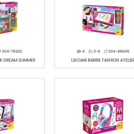
304-76932
4
3-6
304-88645
MEK DREAM SUMMER
LISCIANI BARBIE FASHION ATELIE