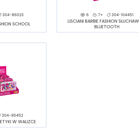
304-86023
6
7+
304-104451
LISCIANI BARBIE FASHION SŁUCHAW
FASHION SCHOOL
BLUETOOTH
304-95452
METYKI W WALIZCE