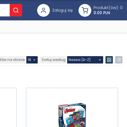
Produkt(ów):
0
Zaloguj się
0.00 PLN
któw na stronie
Sortuj według