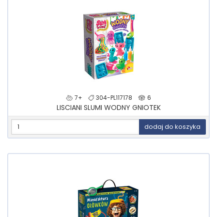
7+
304-PL117178
6
LISCIANI SLUMI WODNY GNIOTEK
dodaj do koszyka