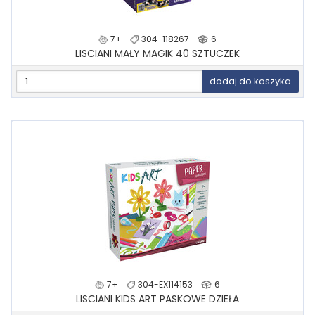
7+
304-118267
6
LISCIANI MAŁY MAGIK 40 SZTUCZEK
dodaj do koszyka
7+
304-EX114153
6
LISCIANI KIDS ART PASKOWE DZIEŁA