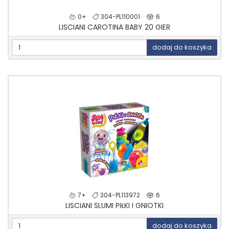
0+
304-PL110001
6
LISCIANI CAROTINA BABY 20 GIER
dodaj do koszyka
7+
304-PL113972
6
LISCIANI SLUMI PIŁKI I GNIOTKI
dodaj do koszyka