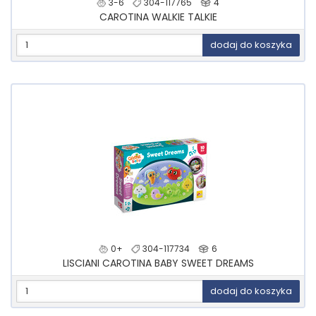
3-6
304-117765
4
CAROTINA WALKIE TALKIE
dodaj do koszyka
0+
304-117734
6
LISCIANI CAROTINA BABY SWEET DREAMS
dodaj do koszyka