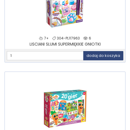
7+
304-PL117963
6
LISCIANI SLUMI SUPERMIĘKKIE GNIOTKI
dodaj do koszyka