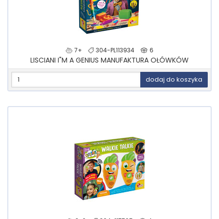
7+
304-PL113934
6
LISCIANI I"M A GENIUS MANUFAKTURA OŁÓWKÓW
dodaj do koszyka