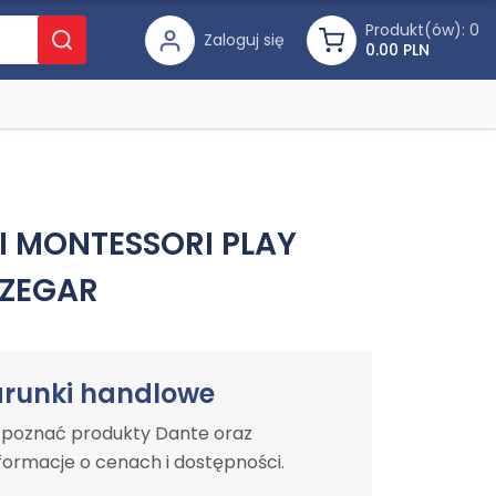
Produkt(ów):
0
Zaloguj się
0.00 PLN
I MONTESSORI PLAY
 ZEGAR
arunki handlowe
y poznać produkty Dante oraz
ormacje o cenach i dostępności.