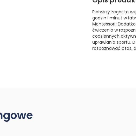
Opis produk
Pierwszy zegar to ws
godzin i minut w łat
Montessori! Dodatko
ćwiczenia w rozpozn
codziennych aktywno
uprawiania sportu. Dz
rozpoznawać czas, a
ingowe