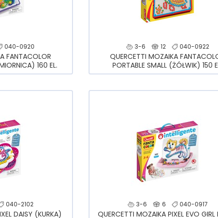
040-0920
3-6
12
040-0922
KA FANTACOLOR
QUERCETTI MOZAIKA FANTACOL
IORNICA) 160 EL.
PORTABLE SMALL (ŻÓŁWIK) 150 E
040-2102
3-6
6
040-0917
XEL DAISY (KURKA)
QUERCETTI MOZAIKA PIXEL EVO GIRL