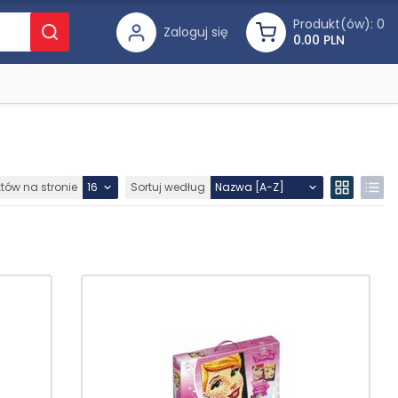
Produkt(ów):
0
Zaloguj się
0.00 PLN
któw na stronie
Sortuj według