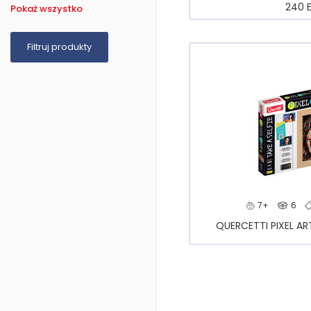
240 E
Pokaż wszystko
7+
6
QUERCETTI PIXEL ART