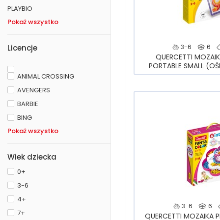
PLAYBIO
Pokaż wszystko
Licencje
3-6
6
QUERCETTI MOZAI
PORTABLE SMALL (OŚM
ANIMAL CROSSING
AVENGERS
BARBIE
BING
Pokaż wszystko
Wiek dziecka
0+
3-6
4+
3-6
6
7+
QUERCETTI MOZAIKA PI