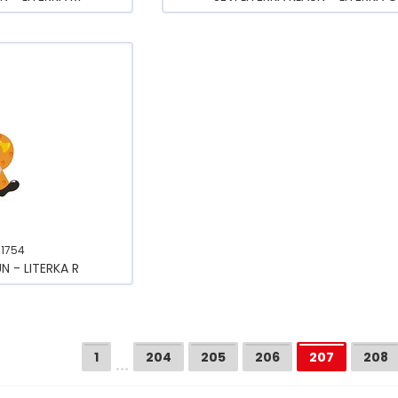
1754
UN - LITERKA R
…
1
204
205
206
207
208