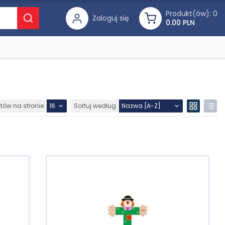
Produkt(ów):
0
Zaloguj się
0.00 PLN
któw na stronie
Sortuj według