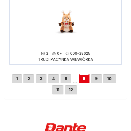
2
0+
006-29625
TRUDI PACYNKA WIEWIÓRKA
…
1
2
3
4
5
8
9
10
11
12