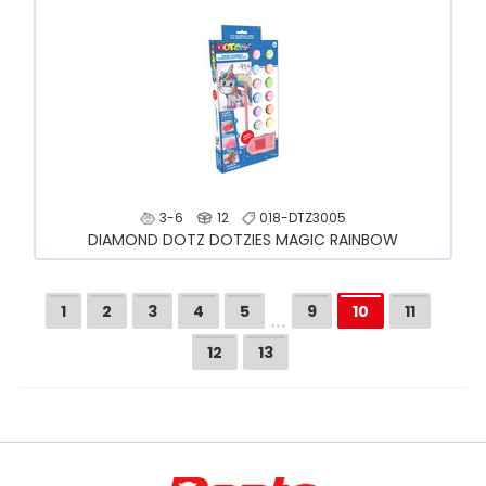
3-6
12
018-DTZ3005
DIAMOND DOTZ DOTZIES MAGIC RAINBOW
…
1
2
3
4
5
9
10
11
12
13