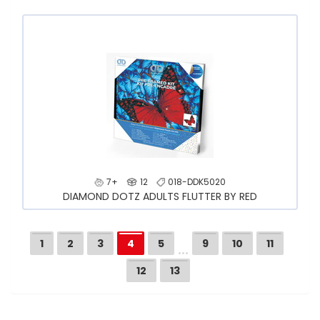
7+
12
018-DDK5020
DIAMOND DOTZ ADULTS FLUTTER BY RED
…
1
2
3
4
5
9
10
11
12
13